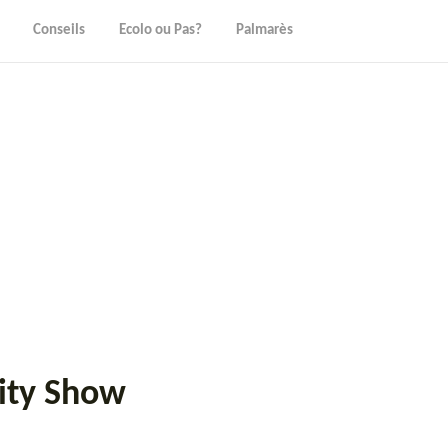
Conseils
Ecolo ou Pas?
Palmarès
lity Show