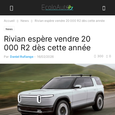
Accueil
News
Rivian espère vendre 20 000 R2 dès cette année
News
Rivian espère vendre 20
000 R2 dès cette année
300
0
Par
Daniel Rufiange
-
16/02/2026