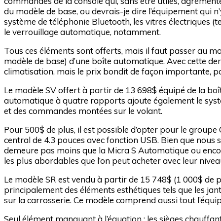
commandes de la console qui, sans être utiles, agrémente
du modèle de base, ou devrais-je dire l’équipement qui n’y 
système de téléphonie Bluetooth, les vitres électriques (
le verrouillage automatique, notamment.
Tous ces éléments sont offerts, mais il faut passer au mo
modèle de base) d’une boîte automatique. Avec cette derni
climatisation, mais le prix bondit de façon importante, 
Le modèle SV offert à partir de 13 698$ équipé de la boî
automatique à quatre rapports ajoute également le systè
et des commandes montées sur le volant.
Pour 500$ de plus, il est possible d’opter pour le group
central de 4.3 pouces avec fonction USB. Bien que nous s
demeure pas moins que la Micra S Automatique ou encor
les plus abordables que l’on peut acheter avec leur nive
Le modèle SR est vendu à partir de 15 748$ (1 000$ de p
principalement des éléments esthétiques tels que les jan
sur la carrosserie. Ce modèle comprend aussi tout l’é
Seul élément manquant à l’équation : les sièges chauffants