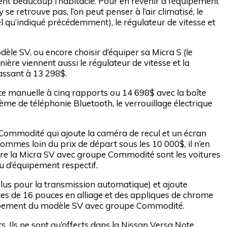
nt beaucoup l’habitacle. Pour en revenir à l’équipement
se retrouve pas, l’on peut penser à l’air climatisé, le
tel qu’indiqué précédemment), le régulateur de vitesse et
dèle SV, ou encore choisir d’équiper sa Micra S (le
ère viennent aussi le régulateur de vitesse et la
passant à 13 298$.
te manuelle à cinq rapports ou 14 698$ avec la boîte
me de téléphonie Bluetooth, le verrouillage électrique
e Commodité qui ajoute la caméra de recul et un écran
ommes loin du prix de départ sous les 10 000$, il n’en
e la Micra SV avec groupe Commodité sont les voitures
au d’équipement respectif.
lus pour la transmission automatique) et ajoute
tes de 16 pouces en alliage et des appliques de chrome
quipement du modèle SV avec groupe Commodité.
. Ils ne sont qu’offerts dans la Nissan Versa Note.