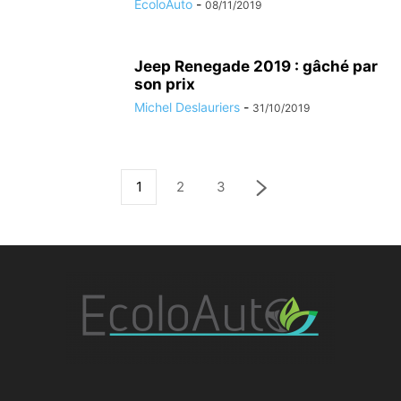
EcoloAuto
-
08/11/2019
Jeep Renegade 2019 : gâché par
son prix
Michel Deslauriers
-
31/10/2019
1
2
3