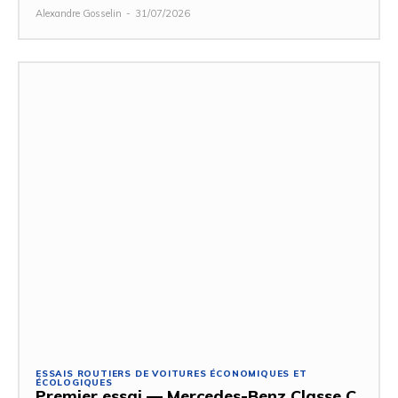
Alexandre Gosselin
-
31/07/2026
ESSAIS ROUTIERS DE VOITURES ÉCONOMIQUES ET
ÉCOLOGIQUES
Premier essai — Mercedes-Benz Classe C