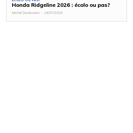
ECOLO OU PAS?
Honda Ridgeline 2026 : écolo ou pas?
Michel Deslauriers
-
24/07/2026