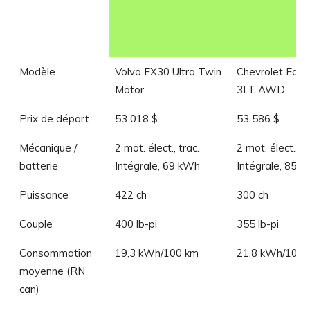
Modèle
Volvo EX30 Ultra Twin
Chevrolet Equi
Motor
3LT AWD
Prix de départ
53 018 $
53 586 $
Mécanique /
2 mot. élect., trac.
2 mot. élect., tr
batterie
Intégrale, 69 kWh
Intégrale, 85 
Puissance
422 ch
300 ch
Couple
400 lb-pi
355 lb-pi
Consommation
19,3 kWh/100 km
21,8 kWh/100 
moyenne (RN
can)