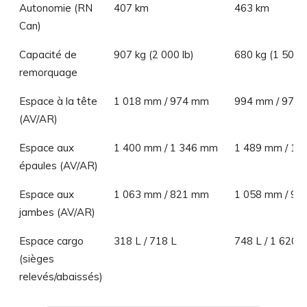
Autonomie (RN
407 km
463 km
Can)
Capacité de
907 kg (2 000 lb)
680 kg (1 500 l
remorquage
Espace à la tête
1 018 mm / 974 mm
994 mm / 978
(AV/AR)
Espace aux
1 400 mm / 1 346 mm
1 489 mm / 1 
épaules (AV/AR)
Espace aux
1 063 mm / 821 mm
1 058 mm / 9
jambes (AV/AR)
Espace cargo
318 L / 718 L
748 L / 1 620 L
(sièges
relevés/abaissés)