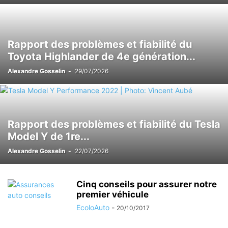
NOUVELLES SUR LES VOITURES ÉCONOMIQUES ET ÉCOLOGIQUES
PALMARÈS
REVIEWS
TECHNOLOGIE - VOITURES ÉCONOMIQUES ET ÉCOLOGIQUES
Rapport des problèmes et fiabilité du
TECHNOLOGY
Toyota Highlander de 4e génération...
Alexandre Gosselin
-
29/07/2026
Rapport des problèmes et fiabilité du Tesla
Model Y de 1re...
Alexandre Gosselin
-
22/07/2026
Cinq conseils pour assurer notre
premier véhicule
EcoloAuto
-
20/10/2017