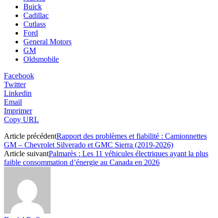
Buick
Cadillac
Cutlass
Ford
General Motors
GM
Oldsmobile
Facebook
Twitter
Linkedin
Email
Imprimer
Copy URL
Article précédent
Rapport des problèmes et fiabilité : Camionnettes
GM – Chevrolet Silverado et GMC Sierra (2019-2026)
Article suivant
Palmarès : Les 11 véhicules électriques ayant la plus
faible consommation d’énergie au Canada en 2026