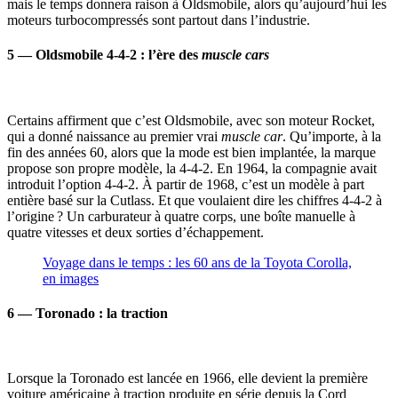
mais le temps donnera raison à Oldsmobile, alors qu’aujourd’hui les
moteurs turbocompressés sont partout dans l’industrie.
5 — Oldsmobile 4-4-2 : l’ère des
muscle cars
Certains affirment que c’est Oldsmobile, avec son moteur Rocket,
qui a donné naissance au premier vrai
muscle car
. Qu’importe, à la
fin des années 60, alors que la mode est bien implantée, la marque
propose son propre modèle, la 4-4-2. En 1964, la compagnie avait
introduit l’option 4-4-2. À partir de 1968, c’est un modèle à part
entière basé sur la Cutlass. Et que voulaient dire les chiffres 4-4-2 à
l’origine ? Un carburateur à quatre corps, une boîte manuelle à
quatre vitesses et deux sorties d’échappement.
Voyage dans le temps : les 60 ans de la Toyota Corolla,
en images
6 — Toronado : la traction
Lorsque la Toronado est lancée en 1966, elle devient la première
voiture américaine à traction produite en série depuis la Cord