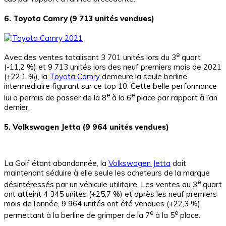
6. Toyota Camry (9 713 unités vendues)
e
Avec des ventes totalisant 3 701 unités lors du 3
quart
(-11,2 %) et 9 713 unités lors des neuf premiers mois de 2021
(+22,1 %), la
Toyota Camry
demeure la seule berline
intermédiaire figurant sur ce top 10. Cette belle performance
e
e
lui a permis de passer de la 8
à la 6
place par rapport à l’an
dernier.
5. Volkswagen Jetta (9 964 unités vendues)
La Golf étant abandonnée, la
Volkswagen Jetta
doit
maintenant séduire à elle seule les acheteurs de la marque
e
désintéressés par un véhicule utilitaire. Les ventes au 3
quart
ont atteint 4 345 unités (+25,7 %) et après les neuf premiers
mois de l’année, 9 964 unités ont été vendues (+22,3 %),
e
e
permettant à la berline de grimper de la 7
à la 5
place.