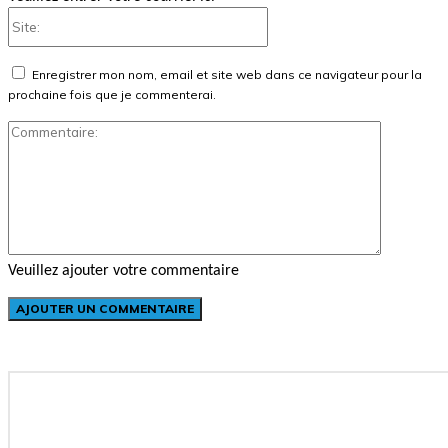
Site:
Enregistrer mon nom, email et site web dans ce navigateur pour la
prochaine fois que je commenterai.
Commenta
Veuillez ajouter votre commentaire