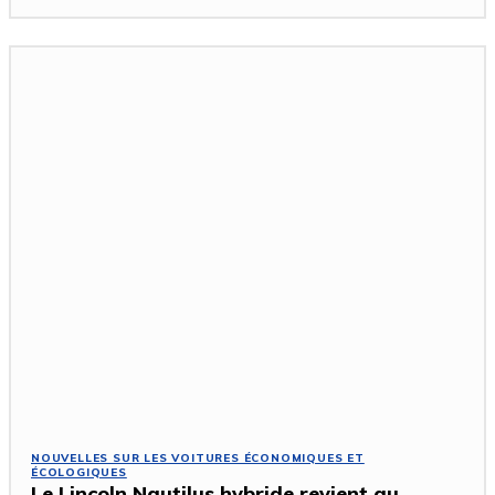
NOUVELLES SUR LES VOITURES ÉCONOMIQUES ET
ÉCOLOGIQUES
Le Lincoln Nautilus hybride revient au