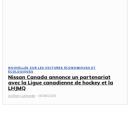
NOUVELLES SUR LES VOITURES ÉCONOMIQUES ET
ÉCOLOGIQUES
Nissan Canada annonce un partenariat
avec la Ligue canadienne de hockey et la
LHJMQ
Anthony Lemonde
-
06/08/2026