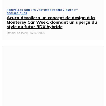
NOUVELLES SUR LES VOITURES ÉCONOMIQUES ET
ÉCOLOGIQUES
Acura dévoilera un concept de design à la
Monterey Car Week, donnant un aperçu du
style du futur RDX hybride
Mathieu St-Pierre
-
07/08/2026