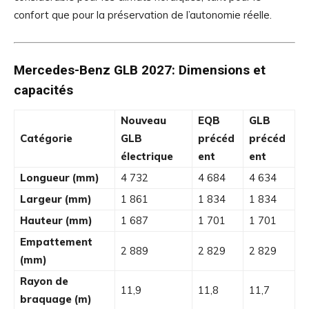
confort que pour la préservation de l’autonomie réelle.
Mercedes-Benz GLB 2027:
Dimensions et
capacités
Nouveau
EQB
GLB
Catégorie
GLB
précéd
précéd
électrique
ent
ent
Longueur (mm)
4 732
4 684
4 634
Largeur (mm)
1 861
1 834
1 834
Hauteur (mm)
1 687
1 701
1 701
Empattement
2 889
2 829
2 829
(mm)
Rayon de
11,9
11,8
11,7
braquage (m)