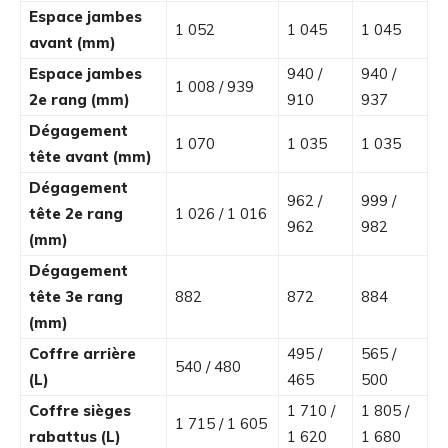
Espace jambes
1 052
1 045
1 045
avant (mm)
Espace jambes
940 /
940 /
1 008 / 939
2e rang (mm)
910
937
Dégagement
1 070
1 035
1 035
tête avant (mm)
Dégagement
962 /
999 /
tête 2e rang
1 026 / 1 016
962
982
(mm)
Dégagement
tête 3e rang
882
872
884
(mm)
Coffre arrière
495 /
565 /
540 / 480
(L)
465
500
Coffre sièges
1 710 /
1 805 /
1 715 / 1 605
rabattus (L)
1 620
1 680