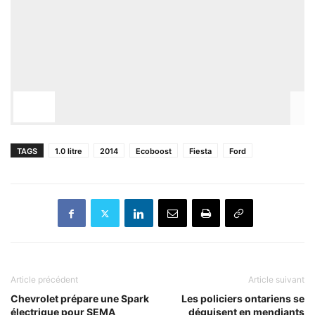
TAGS
1.0 litre
2014
Ecoboost
Fiesta
Ford
Article précédent
Article suivant
Chevrolet prépare une Spark
Les policiers ontariens se
électrique pour SEMA
déguisent en mendiants