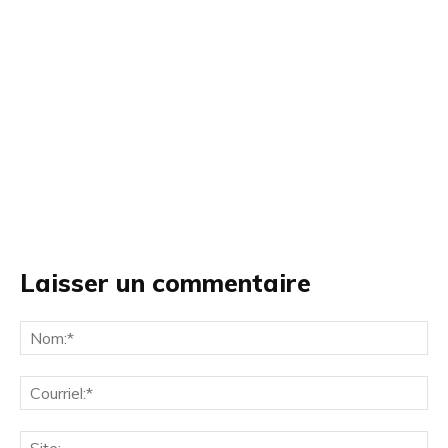
Laisser un commentaire
No
Cou
Site