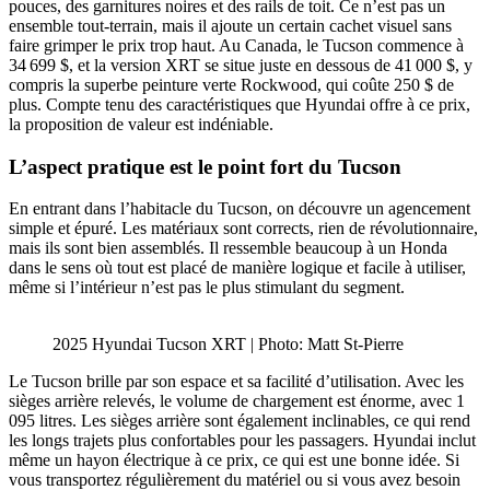
pouces, des garnitures noires et des rails de toit. Ce n’est pas un
ensemble tout-terrain, mais il ajoute un certain cachet visuel sans
faire grimper le prix trop haut. Au Canada, le Tucson commence à
34 699 $, et la version XRT se situe juste en dessous de 41 000 $, y
compris la superbe peinture verte Rockwood, qui coûte 250 $ de
plus. Compte tenu des caractéristiques que Hyundai offre à ce prix,
la proposition de valeur est indéniable.
L’aspect pratique est le point fort du Tucson
En entrant dans l’habitacle du Tucson, on découvre un agencement
simple et épuré. Les matériaux sont corrects, rien de révolutionnaire,
mais ils sont bien assemblés. Il ressemble beaucoup à un Honda
dans le sens où tout est placé de manière logique et facile à utiliser,
même si l’intérieur n’est pas le plus stimulant du segment.
2025 Hyundai Tucson XRT | Photo: Matt St-Pierre
Le Tucson brille par son espace et sa facilité d’utilisation. Avec les
sièges arrière relevés, le volume de chargement est énorme, avec 1
095 litres. Les sièges arrière sont également inclinables, ce qui rend
les longs trajets plus confortables pour les passagers. Hyundai inclut
même un hayon électrique à ce prix, ce qui est une bonne idée. Si
vous transportez régulièrement du matériel ou si vous avez besoin