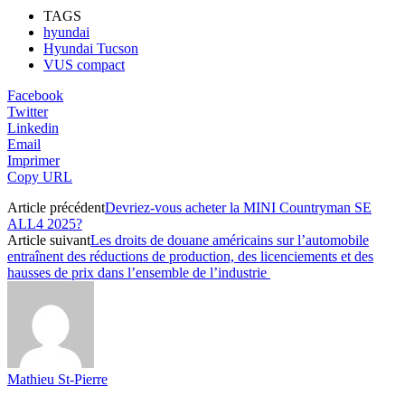
TAGS
hyundai
Hyundai Tucson
VUS compact
Facebook
Twitter
Linkedin
Email
Imprimer
Copy URL
Article précédent
Devriez-vous acheter la MINI Countryman SE
ALL4 2025?
Article suivant
Les droits de douane américains sur l’automobile
entraînent des réductions de production, des licenciements et des
hausses de prix dans l’ensemble de l’industrie
Mathieu St-Pierre