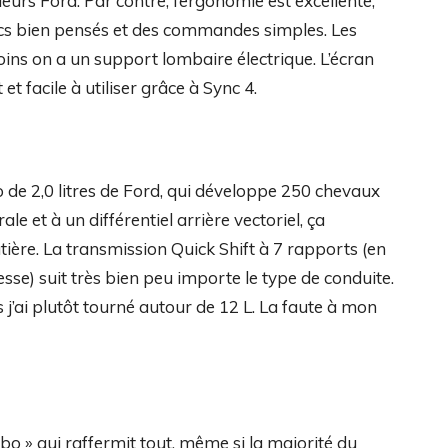
ieurs Ford. Par contre, l’ergonomie est excellente,
cs bien pensés et des commandes simples. Les
oins on a un support lombaire électrique. L’écran
 et facile à utiliser grâce à Sync 4.
rbo de 2,0 litres de Ford, qui développe 250 chevaux
ale et à un différentiel arrière vectoriel, ça
tière. La transmission Quick Shift à 7 rapports (en
esse) suit très bien peu importe le type de conduite.
’ai plutôt tourné autour de 12 L. La faute à mon
bo » qui raffermit tout, même si la majorité du