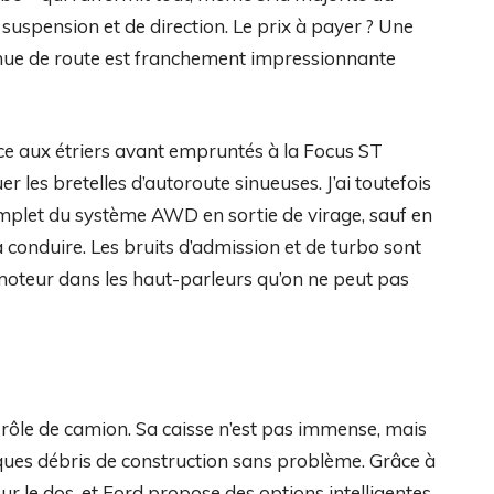
suspension et de direction. Le prix à payer ? Une
tenue de route est franchement impressionnante
âce aux étriers avant empruntés à la Focus ST
 les bretelles d’autoroute sinueuses. J’ai toutefois
mplet du système AWD en sortie de virage, sauf en
à conduire. Les bruits d’admission et de turbo sont
moteur dans les haut-parleurs qu’on ne peut pas
n rôle de camion. Sa caisse n’est pas immense, mais
ques débris de construction sans problème. Grâce à
r le dos, et Ford propose des options intelligentes