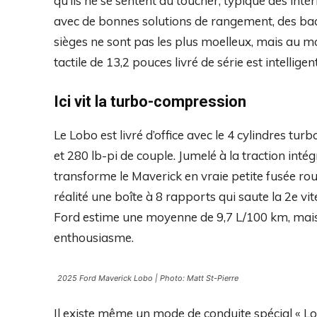
qu’ils ne se sentent au toucher, typique des intér
avec de bonnes solutions de rangement, des ba
sièges ne sont pas les plus moelleux, mais au m
tactile de 13,2 pouces livré de série est intelligent
Ici vit la turbo-compression
Le Lobo est livré d’office avec le 4 cylindres tu
et 280 lb-pi de couple. Jumelé à la traction intégr
transforme le Maverick en vraie petite fusée rou
réalité une boîte à 8 rapports qui saute la 2e vit
Ford estime une moyenne de 9,7 L/100 km, mais j
enthousiasme.
2025 Ford Maverick Lobo | Photo: Matt St-Pierre
Il existe même un mode de conduite spécial « Lo