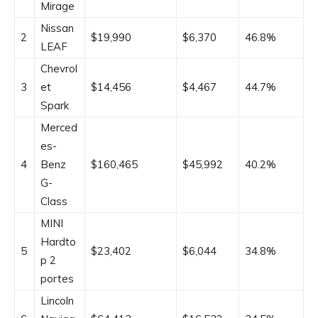
Mirage
Nissan
2
$19,990
$6,370
46.8%
LEAF
Chevrol
3
et
$14,456
$4,467
44.7%
Spark
Merced
es-
4
Benz
$160,465
$45,992
40.2%
G-
Class
MINI
Hardto
5
$23,402
$6,044
34.8%
p 2
portes
Lincoln