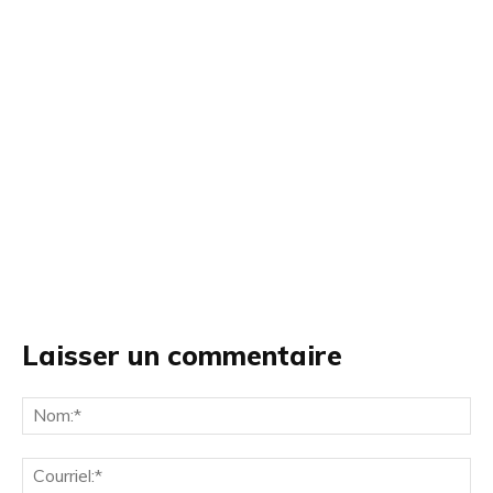
Laisser un commentaire
No
Cou