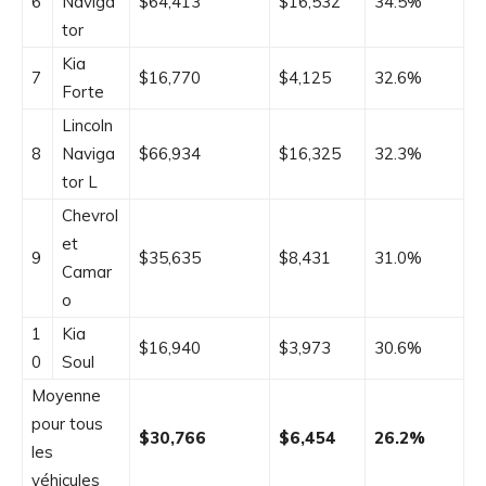
6
Naviga
$64,413
$16,532
34.5%
tor
Kia
7
$16,770
$4,125
32.6%
Forte
Lincoln
8
Naviga
$66,934
$16,325
32.3%
tor L
Chevrol
et
9
$35,635
$8,431
31.0%
Camar
o
1
Kia
$16,940
$3,973
30.6%
0
Soul
Moyenne
pour tous
$30,766
$6,454
26.2%
les
véhicules