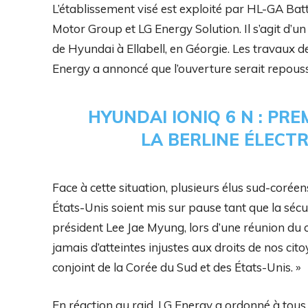
L’établissement visé est exploité par HL-GA Ba
Motor Group et LG Energy Solution. Il s’agit d’un
de Hyundai à Ellabell, en Géorgie. Les travaux 
Energy a annoncé que l’ouverture serait repouss
HYUNDAI IONIQ 6 N : P
LA BERLINE ÉLECT
Face à cette situation, plusieurs élus sud-coré
États-Unis soient mis sur pause tant que la sécur
président Lee Jae Myung, lors d’une réunion du cab
jamais d’atteintes injustes aux droits de nos c
conjoint de la Corée du Sud et des États-Unis. »
En réaction au raid, LG Energy a ordonné à t