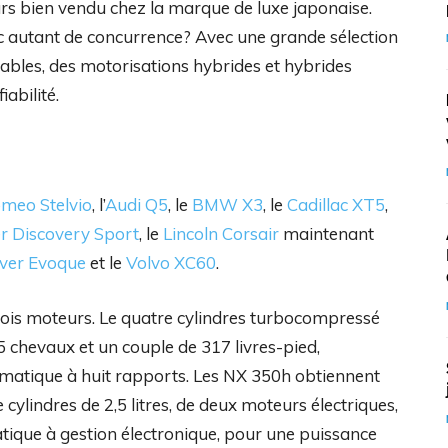
urs bien vendu chez la marque de luxe japonaise.
 autant de concurrence? Avec une grande sélection
ables, des motorisations hybrides et hybrides
abilité.
omeo Stelvio
, l’
Audi Q5
, le
BMW X3
, le
Cadillac XT5
,
r Discovery Sport
, le
Lincoln Corsair
maintenant
ver Evoque
et le
Volvo XC60
.
 trois moteurs. Le quatre cylindres turbocompressé
5 chevaux et un couple de 317 livres-pied,
matique à huit rapports. Les NX 350h obtiennent
ylindres de 2,5 litres, de deux moteurs électriques,
tique à gestion électronique, pour une puissance