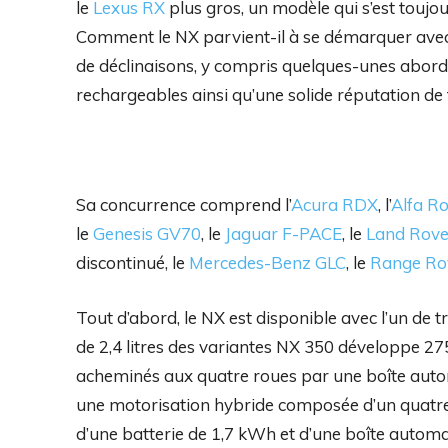
le
Lexus RX
plus gros, un modèle qui s’est toujo
Comment le NX parvient-il à se démarquer avec
de déclinaisons, y compris quelques-unes abord
rechargeables ainsi qu’une solide réputation de fi
Sa concurrence comprend l’
Acura RDX
, l’
Alfa R
le
Genesis GV70
, le
Jaguar F-PACE
, le
Land Rove
discontinué, le
Mercedes-Benz GLC
, le
Range Ro
Tout d’abord, le NX est disponible avec l’un de
de 2,4 litres des variantes NX 350 développe 27
acheminés aux quatre roues par une boîte auto
une motorisation hybride composée d’un quatre c
d’une batterie de 1,7 kWh et d’une boîte automa