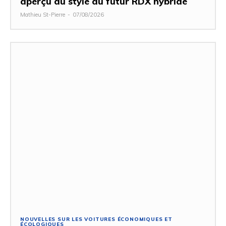
aperçu du style du futur RDX hybride
Mathieu St-Pierre
-
07/08/2026
NOUVELLES SUR LES VOITURES ÉCONOMIQUES ET
ÉCOLOGIQUES