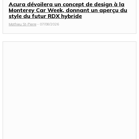
Acura dévoilera un concept de design à la
Monterey Car Week, donnant un aperçu du
style du futur RDX hybride
Mathieu St-Pierre
-
07/08/2026