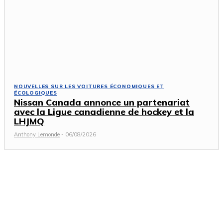
NOUVELLES SUR LES VOITURES ÉCONOMIQUES ET
ÉCOLOGIQUES
Nissan Canada annonce un partenariat
avec la Ligue canadienne de hockey et la
LHJMQ
Anthony Lemonde
-
06/08/2026