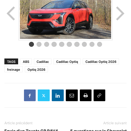
TAGS
ABS
Cadillac
Cadillac Optiq
Cadillac Optiq 2026
freinage
Optiq 2026
Article précédent
Article suivant
Envie d’un Toyota GR RAV4
5 questions sur le Chevrolet