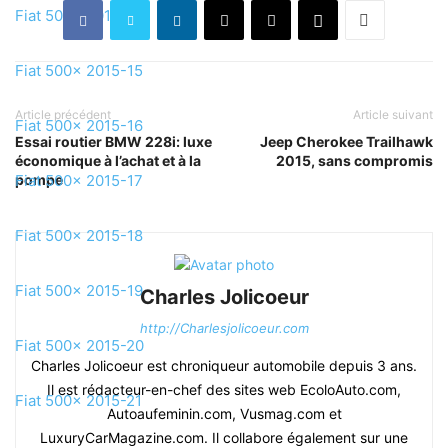
Fiat 500x 2015-14
Fiat 500x 2015-15
Article précédent
Article suivant
Fiat 500x 2015-16
Essai routier BMW 228i: luxe
Jeep Cherokee Trailhawk
économique à l’achat et à la
2015, sans compromis
Fiat 500x 2015-17
pompe
Fiat 500x 2015-18
Fiat 500x 2015-19
Charles Jolicoeur
http://Charlesjolicoeur.com
Fiat 500x 2015-20
Charles Jolicoeur est chroniqueur automobile depuis 3 ans.
Il est rédacteur-en-chef des sites web EcoloAuto.com,
Fiat 500x 2015-21
Autoaufeminin.com, Vusmag.com et
LuxuryCarMagazine.com. Il collabore également sur une