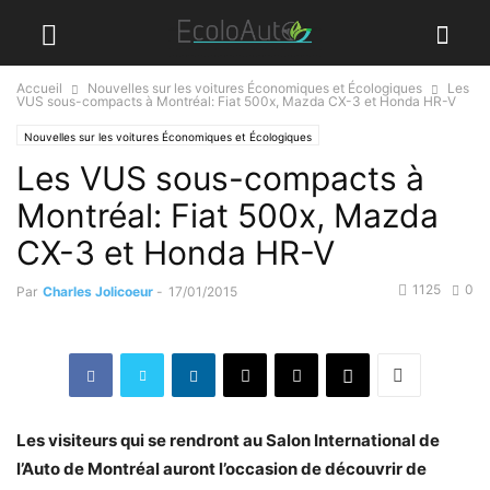
Accueil
Nouvelles sur les voitures Économiques et Écologiques
Les
VUS sous-compacts à Montréal: Fiat 500x, Mazda CX-3 et Honda HR-V
Nouvelles sur les voitures Économiques et Écologiques
Les VUS sous-compacts à
Montréal: Fiat 500x, Mazda
CX-3 et Honda HR-V
1125
0
Par
Charles Jolicoeur
-
17/01/2015
Les visiteurs qui se rendront au Salon International de
l’Auto de Montréal auront l’occasion de découvrir de