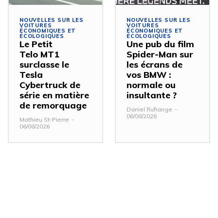
NOUVELLES SUR LES
NOUVELLES SUR LES
VOITURES
VOITURES
ÉCONOMIQUES ET
ÉCONOMIQUES ET
ÉCOLOGIQUES
ÉCOLOGIQUES
Le Petit
Une pub du film
Telo MT1
Spider-Man sur
surclasse le
les écrans de
Tesla
vos BMW :
Cybertruck de
normale ou
série en matière
insultante ?
de remorquage
Daniel Rufiange
-
06/08/2026
Mathieu St-Pierre
-
06/08/2026