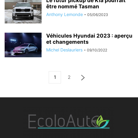
Le futur pickup de Kia pourrait
être nommé Tasman
Anthony Lemonde
-
05/06/2023
Véhicules Hyundai 2023 : aperçu
et changements
Michel Deslauriers
-
09/10/2022
1
2