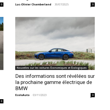
Luc-Olivier Chamberland
-
30/07/2025
0
0
Nouvelles sur les voitures Économiques et Écologiques
Des informations sont révélées sur
la prochaine gamme électrique de
BMW
EcoloAuto
-
03/11/2023
0
0