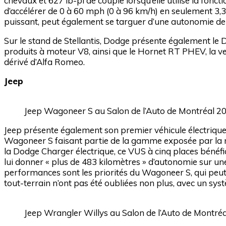
chevaux et 627 lb-pi de couple lorsqu’elle utilise la fo
d’accélérer de 0 à 60 mph (0 à 96 km/h) en seulement 3,3
puissant, peut également se targuer d’une autonomie de 
Sur le stand de Stellantis, Dodge présente également le D
produits à moteur V8, ainsi que le Hornet RT PHEV, la 
dérivé d’Alfa Romeo.
Jeep
Jeep Wagoneer S au Salon de l’Auto de Montréal 2
Jeep présente également son premier véhicule électrique
Wagoneer S faisant partie de la gamme exposée par la 
la Dodge Charger électrique, ce VUS à cinq places bénéfi
lui donner « plus de 483 kilomètres » d’autonomie sur une 
performances sont les priorités du Wagoneer S, qui peut 
tout-terrain n’ont pas été oubliées non plus, avec un syst
Jeep Wrangler Willys au Salon de l’Auto de Montr