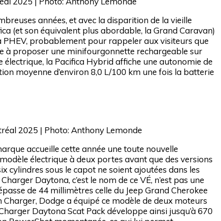
réal 2025 | Photo: Anthony Lemonde
reuses années, et avec la disparition de la vieille
ifica (et son équivalent plus abordable, la Grand Caravan)
fica PHEV, probablement pour rappeler aux visiteurs que
eule à proposer une minifourgonnette rechargeable sur
lectrique, la Pacifica Hybrid affiche une autonomie de
ion moyenne d’environ 8,0 L/100 km une fois la batterie
tréal 2025 | Photo: Anthony Lemonde
arque accueille cette année une toute nouvelle
e modèle électrique à deux portes avant que des versions
x cylindres sous le capot ne soient ajoutées dans les
 Charger Daytona, c’est le nom de ce VÉ, n’est pas une
e dépasse de 44 millimètres celle du Jeep Grand Cherokee
m Charger, Dodge a équipé ce modèle de deux moteurs
 Charger Daytona Scat Pack développe ainsi jusqu’à 670