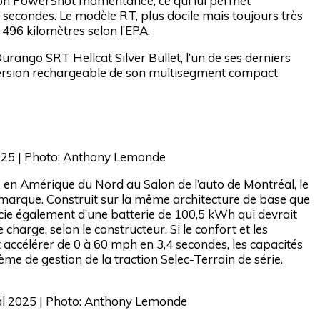
nction PowerShot momentanée, ce qui lui permet
 secondes. Le modèle RT, plus docile mais toujours très
496 kilomètres selon l’EPA.
urango SRT Hellcat Silver Bullet, l’un de ses derniers
version rechargeable de son multisegment compact
025 | Photo: Anthony Lemonde
 en Amérique du Nord au Salon de l’auto de Montréal, le
marque. Construit sur la même architecture de base que
cie également d’une batterie de 100,5 kWh qui devrait
charge, selon le constructeur. Si le confort et les
accélérer de 0 à 60 mph en 3,4 secondes, les capacités
ème de gestion de la traction Selec-Terrain de série.
éal 2025 | Photo: Anthony Lemonde