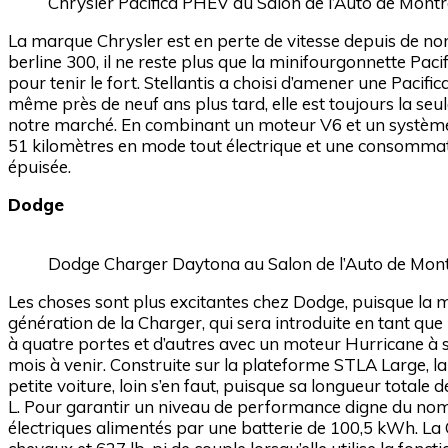
Chrysler Pacifica PHEV au Salon de l’Auto de Mont
La marque Chrysler est en perte de vitesse depuis de nomb
berline 300, il ne reste plus que la minifourgonnette Pac
pour tenir le fort. Stellantis a choisi d’amener une Paci
même près de neuf ans plus tard, elle est toujours la s
notre marché. En combinant un moteur V6 et un système é
51 kilomètres en mode tout électrique et une consommat
épuisée.
Dodge
Dodge Charger Daytona au Salon de l’Auto de Mon
Les choses sont plus excitantes chez Dodge, puisque la m
génération de la Charger, qui sera introduite en tant qu
à quatre portes et d’autres avec un moteur Hurricane à si
mois à venir. Construite sur la plateforme STLA Large, la
petite voiture, loin s’en faut, puisque sa longueur total
L. Pour garantir un niveau de performance digne du no
électriques alimentés par une batterie de 100,5 kWh. La