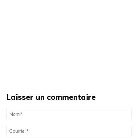
Laisser un commentaire
No
Cou