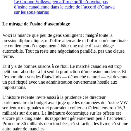
Le Groupe Volkswagen affirme qu’il n’ouvrira pas
d’usine canadienne dans le cadre de l’accord d’Ottawa
sur les sous-marins
Le mirage de l’usine d’assemblage
Voici la nuance que peu de gens soulignent : malgré toute la
pression diplomatique, ni l’offre allemande ni l’offre coréenne finale
ne contiennent d’engagement à bâtir une usine d’assemblage
automobile. Tout ça reste une négociation parallèle, pas une clause
ferme.
Et il y a de bonnes raisons à ce flou. Le marché canadien est trop
petit pour absorber à lui seul la production d’une usine moderne. Et
l’exportation vers les États-Unis — débouché naturel — est devenue
un pari risqué avec une administration ouvertement hostile aux
importations.
L’histoire récente invite aussi à la prudence : le directeur
parlementaire du budget avait jugé que les retombées de l’usine VW
seraient « marginales » et pourraient coûter au fédéral environ 16,3
milliards sur dix ans. La littérature économique sur les offsets est
encore plus cinglante : ils rapportent généralement peu à l’acheteur.
Promettre 86 milliards de retombées, c’est facile ; les livrer, c’est une
autre paire de manches.