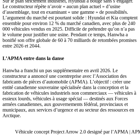
Sur le plan strictement industriel, Hyundai a bougé sans s’engager.
Le constructeur répète n’avoir « aucun plan actuel » d’usine
d’assemblage, tout en examinant « une gamme » de possibilités.
L’argument du marché est pourtant solide : Hyundai et Kia comptent
ensemble pour environ 12 % du marché canadien, avec plus de 240
000 véhicules vendus en 2025. Difficile de prétendre qu’on n’a pas
le volume pour justifier une usine. Pendant ce temps, Hanwha a
bonifié son offre globale de 60 à 70 milliards de retombées promises
entre 2026 et 2044.
L’APMA entre dans la danse
Hanwha a franchi un pas supplémentaire en avril 2026. Le
constructeur a annoncé une coentreprise avec l’Association des
fabricants de pièces d’automobile (APMA). L’objectif : créer une
entité canadienne souveraine spécialisée dans la conception et la
fabrication de véhicules industriels non commerciaux — véhicules à
essieux lourds, véhicules à usage spécial — destinés aux Forces
armées canadiennes, aux gouvernements fédéral, provinciaux et
municipaux, aux services d’urgence et au secteur des ressources en
Arctique.
Véhicule concept Project Arrow 2.0 designé par l’APMA | A