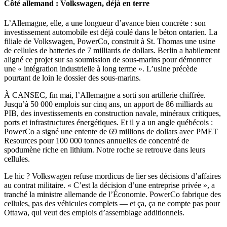
Côté allemand : Volkswagen, déjà en terre
L’Allemagne, elle, a une longueur d’avance bien concrète : son
investissement automobile est déjà coulé dans le béton ontarien. La
filiale de Volkswagen, PowerCo, construit à St. Thomas une usine
de cellules de batteries de 7 milliards de dollars. Berlin a habilement
aligné ce projet sur sa soumission de sous-marins pour démontrer
une « intégration industrielle à long terme ». L’usine précède
pourtant de loin le dossier des sous-marins.
À CANSEC, fin mai, l’Allemagne a sorti son artillerie chiffrée.
Jusqu’à 50 000 emplois sur cinq ans, un apport de 86 milliards au
PIB, des investissements en construction navale, minéraux critiques,
ports et infrastructures énergétiques. Et il y a un angle québécois :
PowerCo a signé une entente de 69 millions de dollars avec PMET
Resources pour 100 000 tonnes annuelles de concentré de
spodumène riche en lithium. Notre roche se retrouve dans leurs
cellules.
Le hic ? Volkswagen refuse mordicus de lier ses décisions d’affaires
au contrat militaire. « C’est la décision d’une entreprise privée », a
tranché la ministre allemande de l’Économie. PowerCo fabrique des
cellules, pas des véhicules complets — et ça, ça ne compte pas pour
Ottawa, qui veut des emplois d’assemblage additionnels.