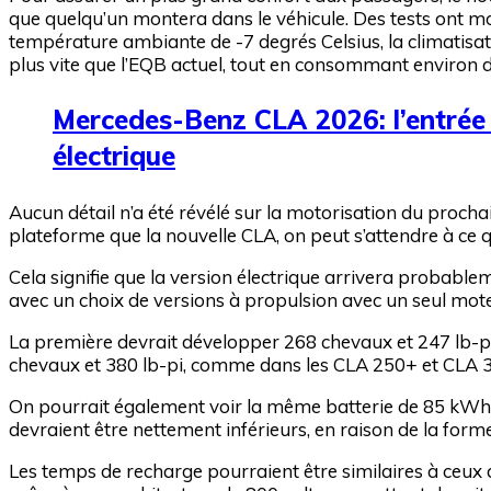
que quelqu’un montera dans le véhicule. Des tests ont mo
température ambiante de -7 degrés Celsius, la climatisat
plus vite que l’EQB actuel, tout en consommant environ de
Mercedes-Benz CLA 2026: l’entré
électrique
Aucun détail n’a été révélé sur la motorisation du proch
plateforme que la nouvelle CLA, on peut s’attendre à ce 
Cela signifie que la version électrique arrivera probab
avec un choix de versions à propulsion avec un seul mote
La première devrait développer 268 chevaux et 247 lb-pi
chevaux et 380 lb-pi, comme dans les CLA 250+ et CLA 3
On pourrait également voir la même batterie de 85 kWh i
devraient être nettement inférieurs, en raison de la f
Les temps de recharge pourraient être similaires à ceux 