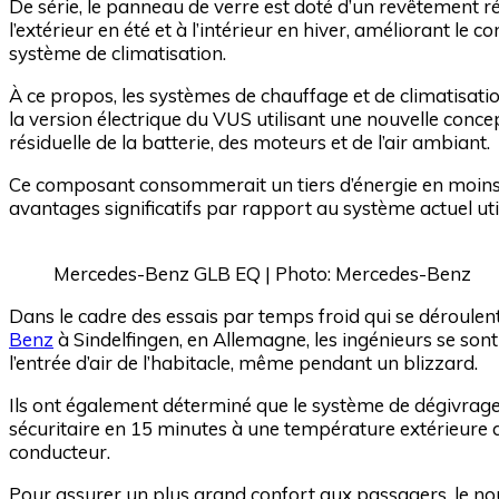
De série, le panneau de verre est doté d’un revêtement ré
l’extérieur en été et à l’intérieur en hiver, améliorant le 
système de climatisation.
À ce propos, les systèmes de chauffage et de climatisati
la version électrique du VUS utilisant une nouvelle conc
résiduelle de la batterie, des moteurs et de l’air ambiant.
Ce composant consommerait un tiers d’énergie en moins q
avantages significatifs par rapport au système actuel uti
Mercedes-Benz GLB EQ | Photo: Mercedes-Benz
Dans le cadre des essais par temps froid qui se déroule
Benz
à Sindelfingen, en Allemagne, les ingénieurs se son
l’entrée d’air de l’habitacle, même pendant un blizzard.
Ils ont également déterminé que le système de dégivrage
sécuritaire en 15 minutes à une température extérieure d
conducteur.
Pour assurer un plus grand confort aux passagers, le n