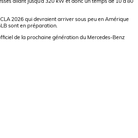
tesses allant jusqu’à 320 kW et donc un temps de 10 à 80
a CLA 2026 qui devraient arriver sous peu en Amérique
GLB sont en préparation.
fficiel de la prochaine génération du Mercedes-Benz