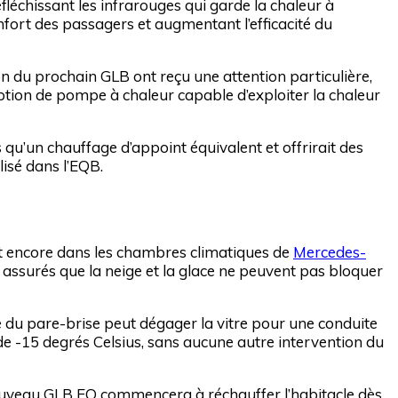
fléchissant les infrarouges qui garde la chaleur à
confort des passagers et augmentant l’efficacité du
on du prochain GLB ont reçu une attention particulière,
eption de pompe à chaleur capable d’exploiter la chaleur
u’un chauffage d’appoint équivalent et offrirait des
lisé dans l’EQB.
nt encore dans les chambres climatiques de
Mercedes-
t assurés que la neige et la glace ne peuvent pas bloquer
 du pare-brise peut dégager la vitre pour une conduite
e -15 degrés Celsius, sans aucune autre intervention du
ouveau GLB EQ commencera à réchauffer l’habitacle dès