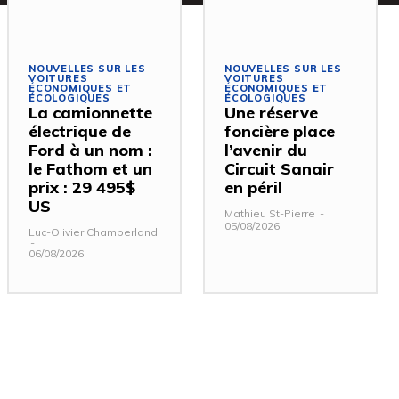
NOUVELLES SUR LES
NOUVELLES SUR LES
VOITURES
VOITURES
ÉCONOMIQUES ET
ÉCONOMIQUES ET
ÉCOLOGIQUES
ÉCOLOGIQUES
La camionnette
Une réserve
électrique de
foncière place
Ford à un nom :
l’avenir du
le Fathom et un
Circuit Sanair
prix : 29 495$
en péril
US
Mathieu St-Pierre
-
05/08/2026
Luc-Olivier Chamberland
-
06/08/2026