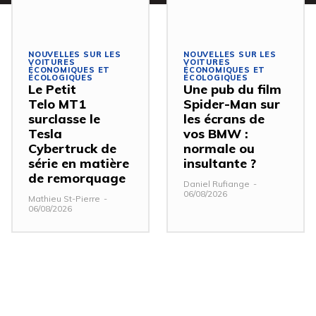
NOUVELLES SUR LES
NOUVELLES SUR LES
VOITURES
VOITURES
ÉCONOMIQUES ET
ÉCONOMIQUES ET
ÉCOLOGIQUES
ÉCOLOGIQUES
Le Petit
Une pub du film
Telo MT1
Spider-Man sur
surclasse le
les écrans de
Tesla
vos BMW :
Cybertruck de
normale ou
série en matière
insultante ?
de remorquage
Daniel Rufiange
-
06/08/2026
Mathieu St-Pierre
-
06/08/2026