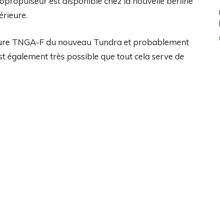
opropulseur est disponible chez la nouvelle berline
rieure.
ture TNGA-F du nouveau Tundra et probablement
est également très possible que tout cela serve de