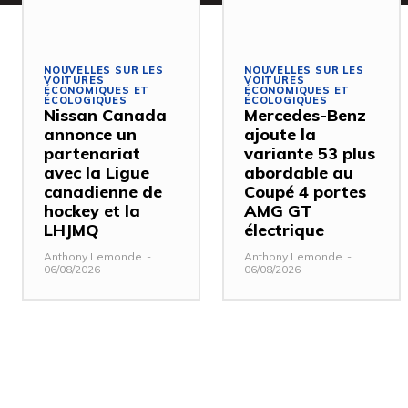
NOUVELLES SUR LES
NOUVELLES SUR LES
VOITURES
VOITURES
ÉCONOMIQUES ET
ÉCONOMIQUES ET
ÉCOLOGIQUES
ÉCOLOGIQUES
Nissan Canada
Mercedes-Benz
annonce un
ajoute la
partenariat
variante 53 plus
avec la Ligue
abordable au
canadienne de
Coupé 4 portes
hockey et la
AMG GT
LHJMQ
électrique
Anthony Lemonde
-
Anthony Lemonde
-
06/08/2026
06/08/2026