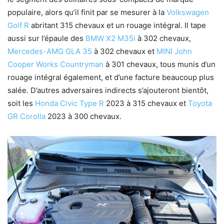
populaire, alors qu’il finit par se mesurer à la
Volkswagen
Golf R
abritant 315 chevaux et un rouage intégral. Il tape
aussi sur l’épaule des
BMW X2 M35i
à 302 chevaux,
Mercedes-AMG GLA 35
à 302 chevaux et
MINI John
Cooper Works Countryman
à 301 chevaux, tous munis d’un
rouage intégral également, et d’une facture beaucoup plus
salée. D’autres adversaires indirects s’ajouteront bientôt,
soit les
Honda Civic Type R
2023 à 315 chevaux et
Toyota
GR Corolla
2023 à 300 chevaux.