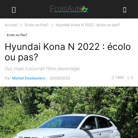
Accueil
Ecolo ou Pas?
Hyundai Kona N 2022 : écolo ou pas?
Ecolo ou Pas?
Hyundai Kona N 2022 : écolo
ou pas?
Oui, mais il pourrait l’être davantage.
1660
0
Par
Michel Deslauriers
-
25/09/2022