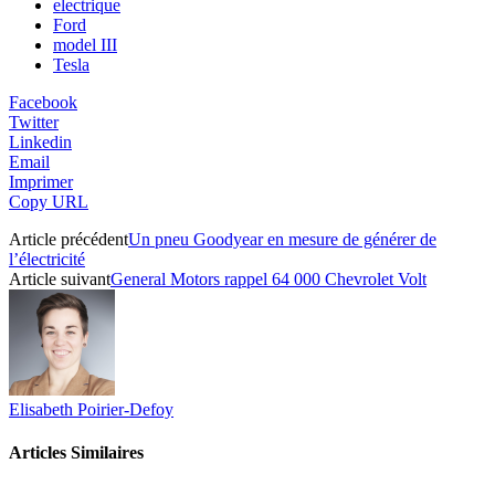
electrique
Ford
model III
Tesla
Facebook
Twitter
Linkedin
Email
Imprimer
Copy URL
Article précédent
Un pneu Goodyear en mesure de générer de
l’électricité
Article suivant
General Motors rappel 64 000 Chevrolet Volt
Elisabeth Poirier-Defoy
Articles Similaires