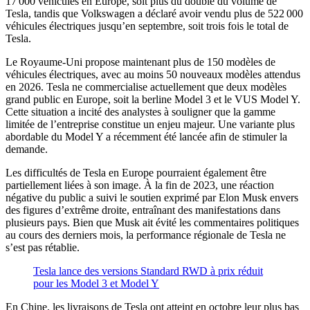
17 000 véhicules en Europe, soit plus du double du volume de
Tesla, tandis que Volkswagen a déclaré avoir vendu plus de 522 000
véhicules électriques jusqu’en septembre, soit trois fois le total de
Tesla.
Le Royaume-Uni propose maintenant plus de 150 modèles de
véhicules électriques, avec au moins 50 nouveaux modèles attendus
en 2026. Tesla ne commercialise actuellement que deux modèles
grand public en Europe, soit la berline Model 3 et le VUS Model Y.
Cette situation a incité des analystes à souligner que la gamme
limitée de l’entreprise constitue un enjeu majeur. Une variante plus
abordable du Model Y a récemment été lancée afin de stimuler la
demande.
Les difficultés de Tesla en Europe pourraient également être
partiellement liées à son image. À la fin de 2023, une réaction
négative du public a suivi le soutien exprimé par Elon Musk envers
des figures d’extrême droite, entraînant des manifestations dans
plusieurs pays. Bien que Musk ait évité les commentaires politiques
au cours des derniers mois, la performance régionale de Tesla ne
s’est pas rétablie.
Tesla lance des versions Standard RWD à prix réduit
pour les Model 3 et Model Y
En Chine, les livraisons de Tesla ont atteint en octobre leur plus bas