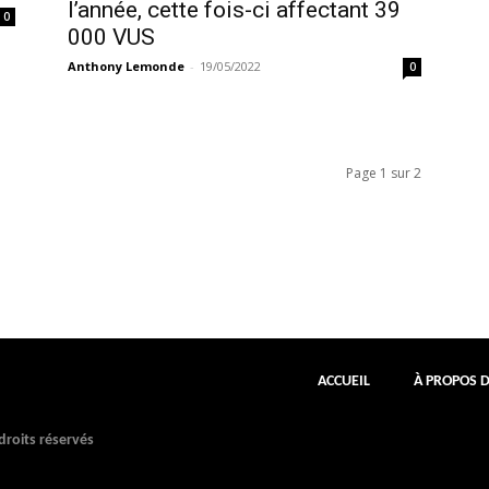
l’année, cette fois-ci affectant 39
0
000 VUS
Anthony Lemonde
-
19/05/2022
0
Page 1 sur 2
ACCUEIL
À PROPOS 
roits réservés