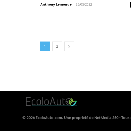
Anthony Lemonde
-
26/05/2022
1
2
© 2026 EcoloAuto.com. Une propriété de NetMedia 360 - Tous d