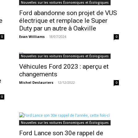
Nouvelles sur les voitures Économiques et Écologiques
Ford abandonne son projet de VUS
e
électrique et remplace le Super
Duty par un autre à Oakville
Evan Williams
-
18/07/2024
0
0
Nouvelles sur les voitures Économiques et Écologiques
Véhicules Ford 2023 : aperçu et
changements
e
Michel Deslauriers
-
12/12/2022
0
0
Nouvelles sur les voitures Économiques et Écologiques
Ford Lance son 30e rappel de