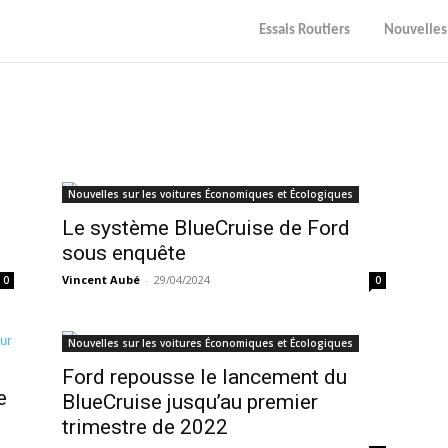
Essais Routiers
Nouvelles
Nouvelles sur les voitures Économiques et Écologiques
Le système BlueCruise de Ford
sous enquête
Vincent Aubé
-
29/04/2024
0
0
Nouvelles sur les voitures Économiques et Écologiques
Ford repousse le lancement du
e
BlueCruise jusqu’au premier
trimestre de 2022