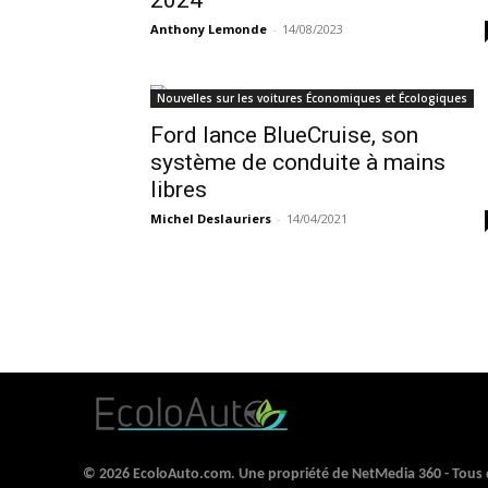
2024
Anthony Lemonde
-
14/08/2023
Nouvelles sur les voitures Économiques et Écologiques
Ford lance BlueCruise, son
système de conduite à mains
libres
Michel Deslauriers
-
14/04/2021
© 2026 EcoloAuto.com. Une propriété de NetMedia 360 - Tous d