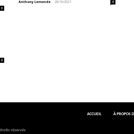
Anthony Lemonde
-
28/10/2021
0
0
0
ACCUEIL
À PROPOS 
roits réservés