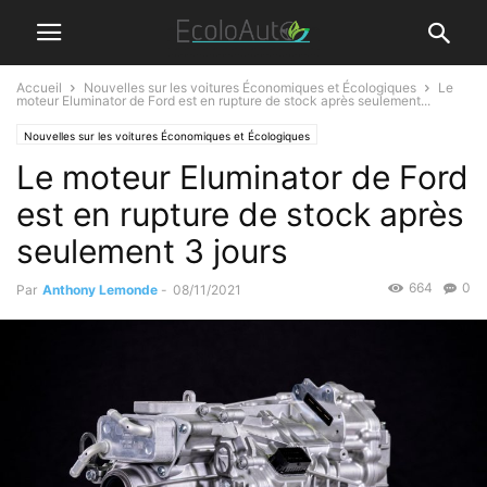
Accueil
Nouvelles sur les voitures Économiques et Écologiques
Le
moteur Eluminator de Ford est en rupture de stock après seulement...
Nouvelles sur les voitures Économiques et Écologiques
Le moteur Eluminator de Ford
est en rupture de stock après
seulement 3 jours
664
0
Par
Anthony Lemonde
-
08/11/2021