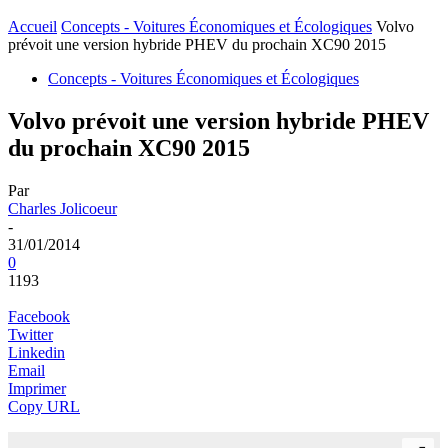
Accueil
Concepts - Voitures Économiques et Écologiques
Volvo
prévoit une version hybride PHEV du prochain XC90 2015
Concepts - Voitures Économiques et Écologiques
Volvo prévoit une version hybride PHEV
du prochain XC90 2015
Par
Charles Jolicoeur
-
31/01/2014
0
1193
Facebook
Twitter
Linkedin
Email
Imprimer
Copy URL