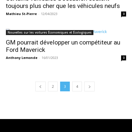
toujours plus cher que les véhicules neufs
Mathieu St-Pierre
-
12/04/2023
0
Nouvelles sur les voitures Économiques et Écologiques
GM pourrait développer un compétiteur au
Ford Maverick
Anthony Lemonde
-
16/01/2023
0
2
3
4