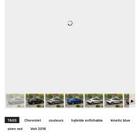
TAGS
Chevrolet
couleurs
hybride enfichable
kinetic blue
siren red
Volt 2016