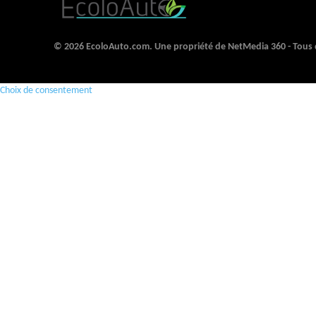
© 2026 EcoloAuto.com. Une propriété de NetMedia 360 - Tous d
Choix de consentement