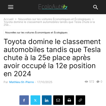
Accueil
Nouvelles sur les voitures Économiques et Écologiques
Toyota domine le classement automobiles tandis que Tesla chute à la
25e...
Nouvelles sur les voitures Économiques et Écologiques
Toyota domine le classement
automobiles tandis que Tesla
chute à la 25e place après
avoir occupé la 12e position
en 2024
572
0
Par
Mathieu St-Pierre
-
17/10/2025