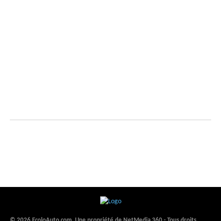
© 2026 EcoloAuto.com. Une propriété de NetMedia 360 - Tous droits