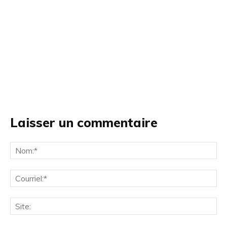
Laisser un commentaire
No
Cou
Site