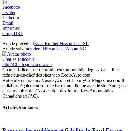
14
Facebook
Twitter
Linkedin
Email
Imprimer
Copy URL
Article précédent
Essai Routier Nissan Leaf SL
Article suivant
Video: Nissan Leaf Nismo RC
Charles Jolicoeur
http://Charlesjolicoeur.com
Charles Jolicoeur est chroniqueur automobile depuis 3 ans. Il est
rédacteur-en-chef des sites web EcoloAuto.com,
Autoaufeminin.com, Vusmag.com et LuxuryCarMagazine.com. Il
collabore également sur une base quotidienne avec le site Autogo.ca
et est membre de l’Association des Journalistes Automobiles
Canadiens (AJAC).
Articles Similaires
Rapport des problèmes et fiabilité du Ford Escape