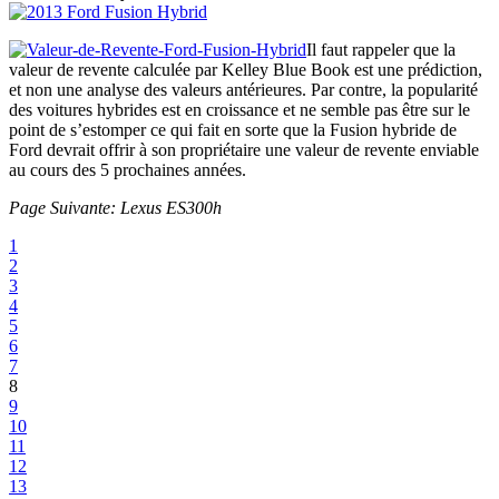
Il faut rappeler que la
valeur de revente calculée par Kelley Blue Book est une prédiction,
et non une analyse des valeurs antérieures. Par contre, la popularité
des voitures hybrides est en croissance et ne semble pas être sur le
point de s’estomper ce qui fait en sorte que la Fusion hybride de
Ford devrait offrir à son propriétaire une valeur de revente enviable
au cours des 5 prochaines années.
Page Suivante: Lexus ES300h
1
2
3
4
5
6
7
8
9
10
11
12
13