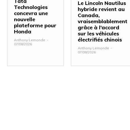
Tata
Le Lincoln Nautilus
Technologies
hybride revient au
concevra une
Canada,
nouvelle
vraisemblablement
plateforme pour
grâce à l’accord
Honda
sur les véhicules
électrifiés chinois
Anthony Lemonde
-
07/08/2026
Anthony Lemonde
-
07/08/2026