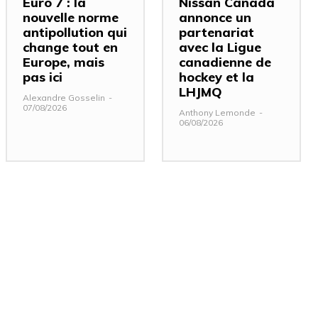
Euro 7 : la
Nissan Canada
nouvelle norme
annonce un
antipollution qui
partenariat
change tout en
avec la Ligue
Europe, mais
canadienne de
pas ici
hockey et la
LHJMQ
Alexandre Gosselin
-
07/08/2026
Anthony Lemonde
-
06/08/2026