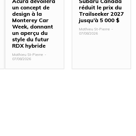
Acura dévoilera
Subaru Canada
un concept de
réduit le prix du
design à la
Trailseeker 2027
Monterey Car
jusqu’à 5 000 $
Week, donnant
Mathieu St-Pierre
-
un aperçu du
07/08/2026
style du futur
RDX hybride
Mathieu St-Pierre
-
07/08/2026