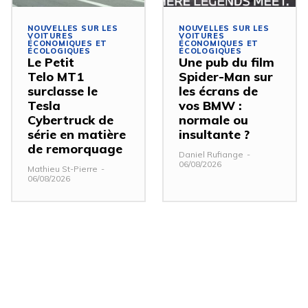
NOUVELLES SUR LES
NOUVELLES SUR LES
VOITURES
VOITURES
ÉCONOMIQUES ET
ÉCONOMIQUES ET
ÉCOLOGIQUES
ÉCOLOGIQUES
Le Petit
Une pub du film
Telo MT1
Spider-Man sur
surclasse le
les écrans de
Tesla
vos BMW :
Cybertruck de
normale ou
série en matière
insultante ?
de remorquage
Daniel Rufiange
-
06/08/2026
Mathieu St-Pierre
-
06/08/2026