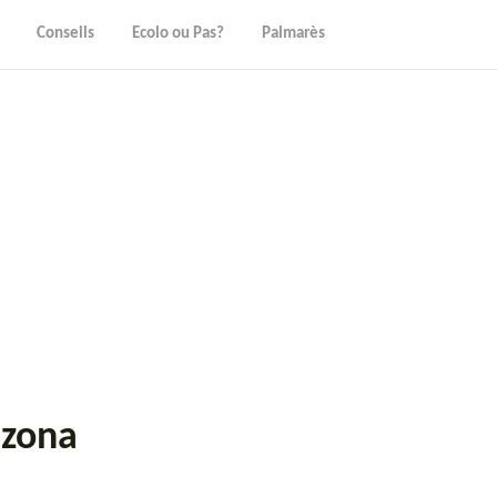
Conseils
Ecolo ou Pas?
Palmarès
izona