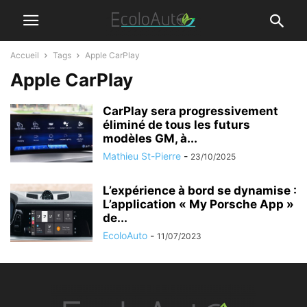
Accueil
Tags
Apple CarPlay
Apple CarPlay
CarPlay sera progressivement
éliminé de tous les futurs
modèles GM, à...
Mathieu St-Pierre
-
23/10/2025
L’expérience à bord se dynamise :
L’application « My Porsche App »
de...
EcoloAuto
-
11/07/2023