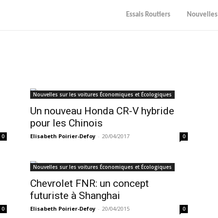
Essais Routiers
Nouvelles
Nouvelles sur les voitures Économiques et Écologiques
Un nouveau Honda CR-V hybride
pour les Chinois
Elisabeth Poirier-Defoy
-
20/04/2017
0
0
Nouvelles sur les voitures Économiques et Écologiques
Chevrolet FNR: un concept
futuriste à Shanghai
Elisabeth Poirier-Defoy
-
20/04/2015
0
0