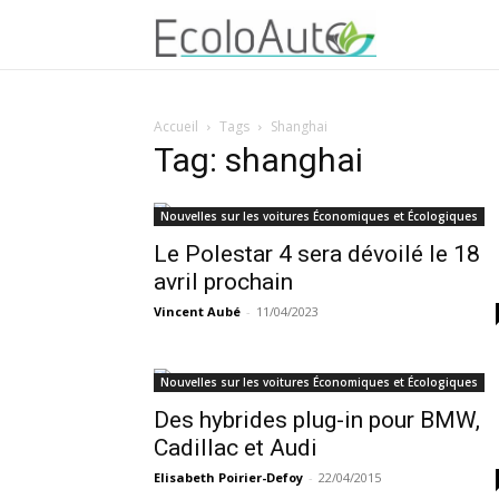
Accueil
Tags
Shanghai
Tag: shanghai
Nouvelles sur les voitures Économiques et Écologiques
Le Polestar 4 sera dévoilé le 18
avril prochain
Vincent Aubé
-
11/04/2023
Nouvelles sur les voitures Économiques et Écologiques
Des hybrides plug-in pour BMW,
Cadillac et Audi
Elisabeth Poirier-Defoy
-
22/04/2015