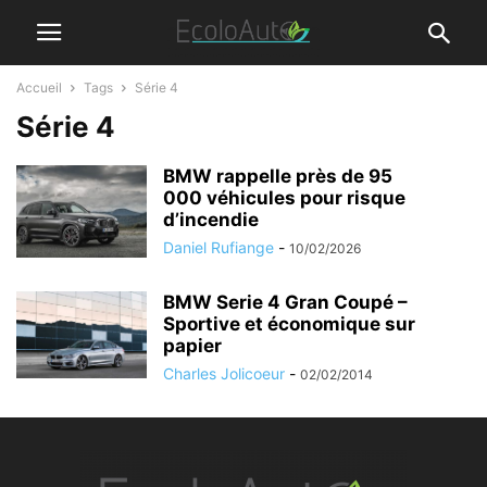
Accueil
Tags
Série 4
Série 4
BMW rappelle près de 95
000 véhicules pour risque
d’incendie
Daniel Rufiange
-
10/02/2026
BMW Serie 4 Gran Coupé –
Sportive et économique sur
papier
Charles Jolicoeur
-
02/02/2014