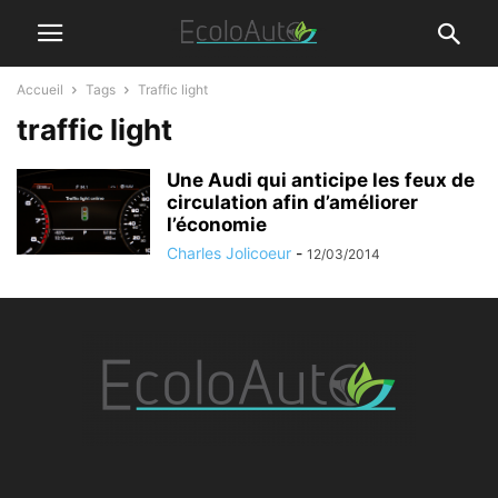
Accueil
Tags
Traffic light
traffic light
Une Audi qui anticipe les feux de
circulation afin d’améliorer
l’économie
Charles Jolicoeur
-
12/03/2014