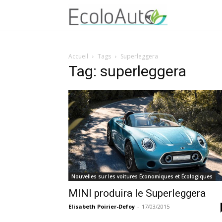
Accueil
Tags
Superleggera
Tag: superleggera
Nouvelles sur les voitures Économiques et Écologiques
MINI produira le Superleggera
Elisabeth Poirier-Defoy
-
17/03/2015