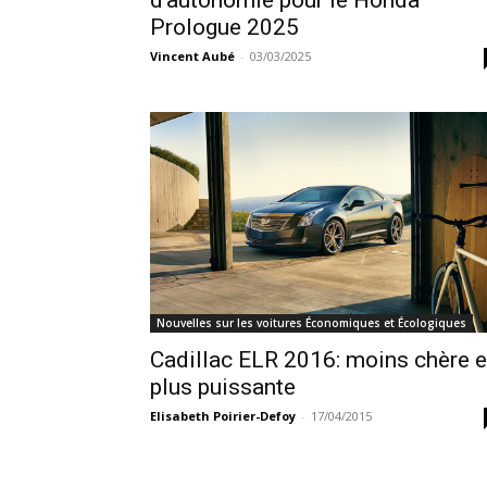
d’autonomie pour le Honda
Prologue 2025
Vincent Aubé
-
03/03/2025
Nouvelles sur les voitures Économiques et Écologiques
Cadillac ELR 2016: moins chère e
plus puissante
Elisabeth Poirier-Defoy
-
17/04/2015