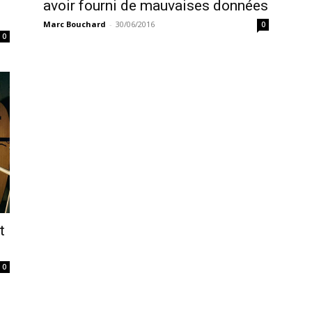
avoir fourni de mauvaises données
Marc Bouchard
-
30/06/2016
0
0
t
0